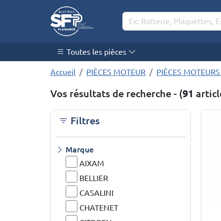
Toutes les pièces
Accueil
PIÈCES MOTEUR
PIÈCES MOTEUR
Vos résultats de recherche - (
91
articl
Filtres
Marque
AIXAM
BELLIER
CASALINI
CHATENET